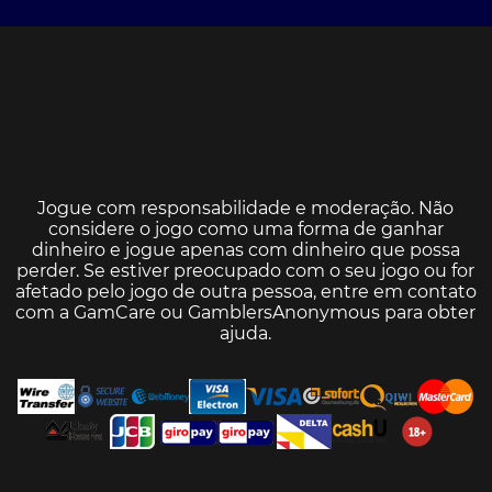
Jogue com responsabilidade e moderação. Não
considere o jogo como uma forma de ganhar
dinheiro e jogue apenas com dinheiro que possa
perder. Se estiver preocupado com o seu jogo ou for
afetado pelo jogo de outra pessoa, entre em contato
com a
GamCare
ou
GamblersAnonymous
para obter
ajuda.