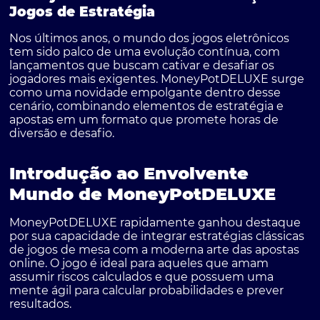
Jogos de Estratégia
Nos últimos anos, o mundo dos jogos eletrônicos
tem sido palco de uma evolução contínua, com
lançamentos que buscam cativar e desafiar os
jogadores mais exigentes. MoneyPotDELUXE surge
como uma novidade empolgante dentro desse
cenário, combinando elementos de estratégia e
apostas em um formato que promete horas de
diversão e desafio.
Introdução ao Envolvente
Mundo de MoneyPotDELUXE
MoneyPotDELUXE rapidamente ganhou destaque
por sua capacidade de integrar estratégias clássicas
de jogos de mesa com a moderna arte das apostas
online. O jogo é ideal para aqueles que amam
assumir riscos calculados e que possuem uma
mente ágil para calcular probabilidades e prever
resultados.