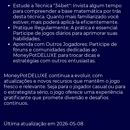
Estude a Técnica "34bet":
Invista algum tempo
para compreender a base matemática por trás
desta técnica. Quanto mais familiarizado você
estiver, mais poderá aplicá-la eficientemente.
Pratique Regularmente:
A prática é essencial.
Participe de jogos diários para aprimorar suas
habilidades.
Aprenda com Outros Jogadores:
Participe de
fóruns e comunidades dedicadas ao
MoneyPotDELUXE para trocar dicas e
estratégias com outros entusiastas.
MoneyPotDELUXE continua a evoluir, com
atualizações e novos recursos que mantêm o jogo
fresco e relevante. Seja para o jogador casual ou para
o estrategista sério, o jogo oferece uma experiência
gratificante que promete diversão e desafios
contínuos.
Última atualização em 2026-05-08