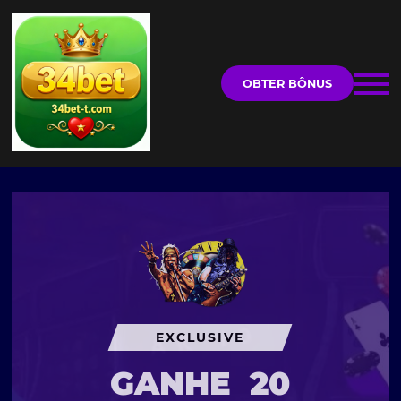
OBTER BÔNUS
EXCLUSIVE
GANHE
20