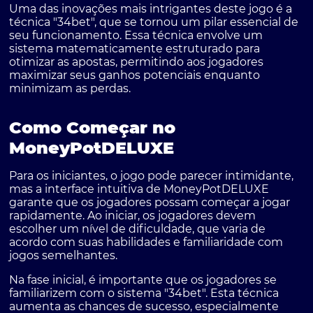
Uma das inovações mais intrigantes deste jogo é a
técnica "34bet", que se tornou um pilar essencial de
seu funcionamento. Essa técnica envolve um
sistema matematicamente estruturado para
otimizar as apostas, permitindo aos jogadores
maximizar seus ganhos potenciais enquanto
minimizam as perdas.
Como Começar no
MoneyPotDELUXE
Para os iniciantes, o jogo pode parecer intimidante,
mas a interface intuitiva de MoneyPotDELUXE
garante que os jogadores possam começar a jogar
rapidamente. Ao iniciar, os jogadores devem
escolher um nível de dificuldade, que varia de
acordo com suas habilidades e familiaridade com
jogos semelhantes.
Na fase inicial, é importante que os jogadores se
familiarizem com o sistema "34bet". Esta técnica
aumenta as chances de sucesso, especialmente