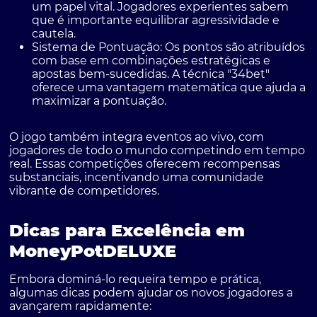
um papel vital. Jogadores experientes sabem
que é importante equilibrar agressividade e
cautela.
Sistema de Pontuação:
Os pontos são atribuídos
com base em combinações estratégicas e
apostas bem-sucedidas. A técnica "34bet"
oferece uma vantagem matemática que ajuda a
maximizar a pontuação.
O jogo também integra eventos ao vivo, com
jogadores de todo o mundo competindo em tempo
real. Essas competições oferecem recompensas
substanciais, incentivando uma comunidade
vibrante de competidores.
Dicas para Excelência em
MoneyPotDELUXE
Embora dominá-lo requeira tempo e prática,
algumas dicas podem ajudar os novos jogadores a
avançarem rapidamente: