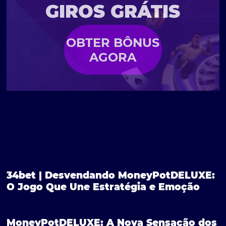
GIROS GRÁTIS
OBTER BÔNUS
AGORA
34bet | Desvendando MoneyPotDELUXE:
O Jogo Que Une Estratégia e Emoção
MoneyPotDELUXE: A Nova Sensação dos