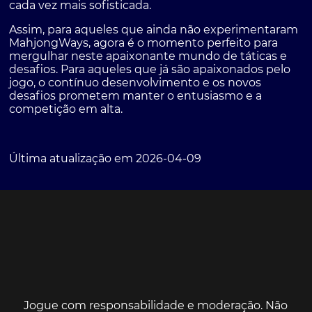
cada vez mais sofisticada.
Assim, para aqueles que ainda não experimentaram
MahjongWays, agora é o momento perfeito para
mergulhar neste apaixonante mundo de táticas e
desafios. Para aqueles que já são apaixonados pelo
jogo, o contínuo desenvolvimento e os novos
desafios prometem manter o entusiasmo e a
competição em alta.
Última atualização em 2026-04-09
Jogue com responsabilidade e moderação. Não