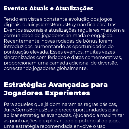
Eventos Atuais e Atualizações
Tendo em vista a constante evolução dos jogos
digitais, o JuicyGemsBonusBuy não fica para trás.
Eventos sazonais e atualizações regulares mantêm a
comunidade de jogadores animada e engajada.
Recentemente, novas rodadas de bônus foram
introduzidas, aumentando as oportunidades de
pontuação elevada. Esses eventos, muitas vezes
sincronizados com feriados e datas comemorativas,
proporcionam uma camada adicional de diversão,
conectando jogadores globalmente.
Estratégias Avançadas para
Jogadores Experientes
Para aqueles que já dominaram as regras básicas,
JuicyGemsBonusBuy oferece oportunidades para
aplicar estratégias avançadas. Ajudando a maximizar
as pontuações e explorar todo o potencial do jogo,
uma estratégia recomendada envolve o uso