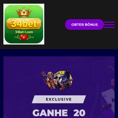
OBTER BÔNUS
EXCLUSIVE
GANHE
20