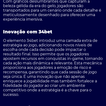
Com gráficos deslumbrantes que capturam a
beleza gélida da era do gelo, jogadores são
transportados para um cenário onde cada detalhe é
meticulosamente desenhado para oferecer uma
experiência imersiva.
Inovação com 34bet
O elemento
34bet
introduz uma camada extra de
estratégia ao jogo, adicionando novos níveis de
escolha onde cada decisão pode impactar o
resultado final. Isso permite que os jogadores
apostem recursos em conquistas in-game, tornando
cada ação mais dinâmica e relevante. Esta mecânica
proporciona aos jogadores a emoção de risco e
recompensa, garantindo que cada sessão de jogo
seja única. É uma inovação que não apenas
enriquece a jogabilidade mas também fortalece a
fidelidade do jogador ao criar um ambiente
competitivo onde a estratégia é a chave para o
sucesso.