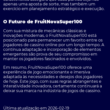
apenas uma aposta de sorte, mas também um
exercício em planejamento estratégico e execução.
O Futuro de FruitNovaSuper100
Com sua mistura de mecânicas clássicas e
inovações modernas, o FruitNovaSuper100 está
posicionado para permanecer um favorito entre os
jogadores de cassino online por um longo tempo. A
contínua adaptação e incorporação de elementos
emergentes são prova de seu compromisso em
manter os jogadores fascinados e envolvidos.
Em resumo, FruitNovaSuper100 oferece uma
experiência de jogo emocionante e imersiva
adaptada às necessidades e desejos dos jogadores
de hoje. Este jogo, com suas regras abrangentes e
interatividade inovadora, certamente continuará a
deixar sua marca na indústria de jogos de cassino.
Última atualização em 2026-02-19