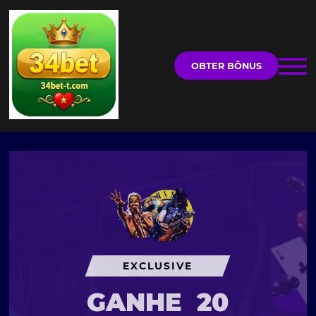
OBTER BÔNUS
EXCLUSIVE
GANHE
20