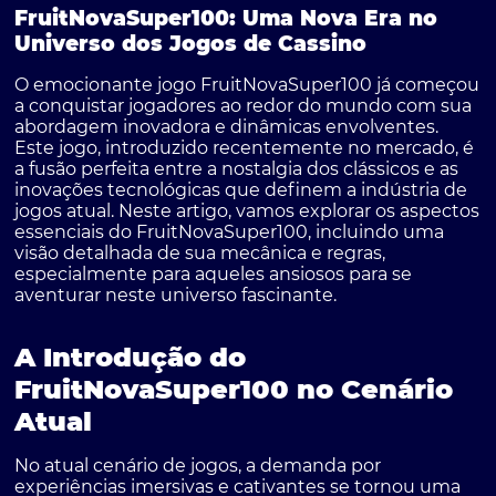
FruitNovaSuper100: Uma Nova Era no
Universo dos Jogos de Cassino
O emocionante jogo FruitNovaSuper100 já começou
a conquistar jogadores ao redor do mundo com sua
abordagem inovadora e dinâmicas envolventes.
Este jogo, introduzido recentemente no mercado, é
a fusão perfeita entre a nostalgia dos clássicos e as
inovações tecnológicas que definem a indústria de
jogos atual. Neste artigo, vamos explorar os aspectos
essenciais do FruitNovaSuper100, incluindo uma
visão detalhada de sua mecânica e regras,
especialmente para aqueles ansiosos para se
aventurar neste universo fascinante.
A Introdução do
FruitNovaSuper100 no Cenário
Atual
No atual cenário de jogos, a demanda por
experiências imersivas e cativantes se tornou uma