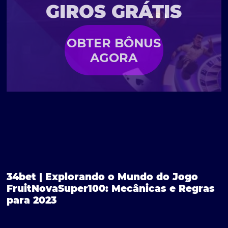
GIROS GRÁTIS
OBTER BÔNUS
AGORA
34bet | Explorando o Mundo do Jogo
FruitNovaSuper100: Mecânicas e Regras
para 2023