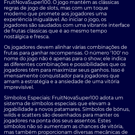
FruitNovaSuper100. O jogo mantém as clássicas
regras de jogo de slots, mas com um toque
moderno que promete aos jogadores uma
experiência inigualável. Ao iniciar o jogo, os
jogadores são saudados com uma vibrante interface
de frutas clássicas que é ao mesmo tempo
nostálgica e fresca.
Os jogadores devem alinhar várias combinações de
frutas para ganhar recompensas. O número '100' no
nome do jogo não é apenas para o show; ele indica
as diferentes combinações e possibilidades que os
jogadores têm para maximizar seus ganhos. Isso é
imensamente conquistador para jogadores que
amam a estratégia e a ansiedade de uma vitória
imprevisível.
Símbolos Especiais:
FruitNovaSuper100 adota um
sistema de símbolos especiais que elevam a
jogabilidade a novos patamares. Símbolos de bónus,
wilds e scatters são desenhados para manter os
jogadores na ponta dos seus assentos. Estes
símbolos não só aumentam as chances de vitória,
mas também proporcionam diversas mecânicas de