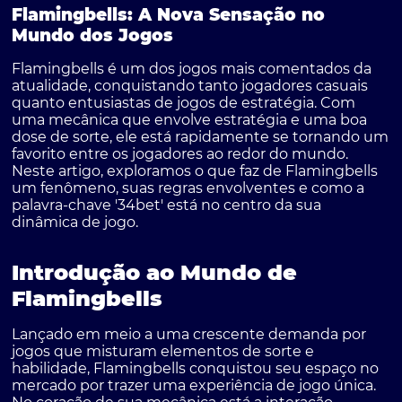
Flamingbells: A Nova Sensação no
Mundo dos Jogos
Flamingbells é um dos jogos mais comentados da
atualidade, conquistando tanto jogadores casuais
quanto entusiastas de jogos de estratégia. Com
uma mecânica que envolve estratégia e uma boa
dose de sorte, ele está rapidamente se tornando um
favorito entre os jogadores ao redor do mundo.
Neste artigo, exploramos o que faz de Flamingbells
um fenômeno, suas regras envolventes e como a
palavra-chave '34bet' está no centro da sua
dinâmica de jogo.
Introdução ao Mundo de
Flamingbells
Lançado em meio a uma crescente demanda por
jogos que misturam elementos de sorte e
habilidade, Flamingbells conquistou seu espaço no
mercado por trazer uma experiência de jogo única.