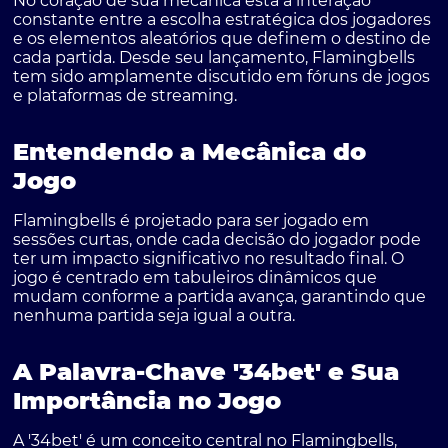
No coração de sua mecânica está a interação
constante entre a escolha estratégica dos jogadores
e os elementos aleatórios que definem o destino de
cada partida. Desde seu lançamento, Flamingbells
tem sido amplamente discutido em fóruns de jogos
e plataformas de streaming.
Entendendo a Mecânica do
Jogo
Flamingbells é projetado para ser jogado em
sessões curtas, onde cada decisão do jogador pode
ter um impacto significativo no resultado final. O
jogo é centrado em tabuleiros dinâmicos que
mudam conforme a partida avança, garantindo que
nenhuma partida seja igual a outra.
A Palavra-Chave '34bet' e Sua
Importância no Jogo
A '34bet' é um conceito central no Flamingbells,