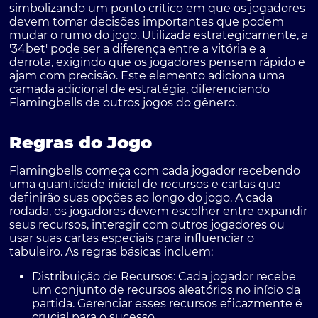
simbolizando um ponto crítico em que os jogadores
devem tomar decisões importantes que podem
mudar o rumo do jogo. Utilizada estrategicamente, a
'34bet' pode ser a diferença entre a vitória e a
derrota, exigindo que os jogadores pensem rápido e
ajam com precisão. Este elemento adiciona uma
camada adicional de estratégia, diferenciando
Flamingbells de outros jogos do gênero.
Regras do Jogo
Flamingbells começa com cada jogador recebendo
uma quantidade inicial de recursos e cartas que
definirão suas opções ao longo do jogo. A cada
rodada, os jogadores devem escolher entre expandir
seus recursos, interagir com outros jogadores ou
usar suas cartas especiais para influenciar o
tabuleiro. As regras básicas incluem:
Distribuição de Recursos
: Cada jogador recebe
um conjunto de recursos aleatórios no início da
partida. Gerenciar esses recursos eficazmente é
crucial para o sucesso.