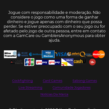
Jogue com responsabilidade e moderação. Não
considere o jogo como uma forma de ganhar
dinheiro e jogue apenas com dinheiro que possa
perder. Se estiver preocupado com o seu jogo ou for
afetado pelo jogo de outra pessoa, entre em contato
com a
GamCare
ou
GamblersAnonymous
para obter
ajuda.
Cockfighting
Card Games
Sabong Games
Live Streaming
Comunidade Jogadores
Notícias Da Marca