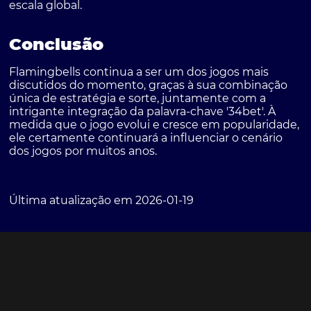
escala global.
Conclusão
Flamingbells continua a ser um dos jogos mais
discutidos do momento, graças à sua combinação
única de estratégia e sorte, juntamente com a
intrigante integração da palavra-chave '34bet'. À
medida que o jogo evolui e cresce em popularidade,
ele certamente continuará a influenciar o cenário
dos jogos por muitos anos.
Última atualização em 2026-01-19