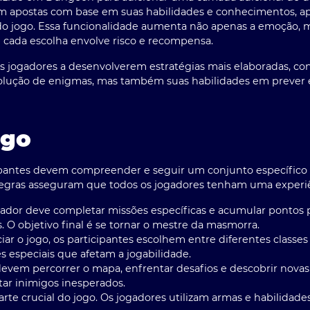
am apostas com base em suas habilidades e conhecimentos, a
o do jogo. Essa funcionalidade aumenta não apenas a emoção
 cada escolha envolve risco e recompensa.
s jogadores a desenvolverem estratégias mais elaboradas, c
olução de enigmas, mas também suas habilidades em prever 
ogo
cipantes devem compreender e seguir um conjunto específico
regras asseguram que todos os jogadores tenham uma experiênc
ador deve completar missões específicas e acumular pontos por
. O objetivo final é se tornar o mestre da masmorra.
ciar o jogo, os participantes escolhem entre diferentes class
s especiais que afetam a jogabilidade.
evem percorrer o mapa, enfrentar desafios e descobrir novas
tar inimigos inesperados.
rte crucial do jogo. Os jogadores utilizam armas e habilidades