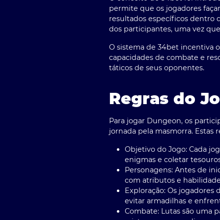
permite que os jogadores faç
resultados específicos dentr
dos participantes, uma vez que
O sistema de
34bet
incentiva o
capacidades de combate e res
táticos de seus oponentes.
Regras do J
Para jogar
Dungeon
, os parti
jornada pela masmorra. Estas 
Objetivo do Jogo:
Cada jog
enigmas e coletar tesouros
Personagens:
Antes de ini
com atributos e habilidade
Exploração:
Os jogadores d
evitar armadilhas e enfren
Combate:
Lutas são uma pa