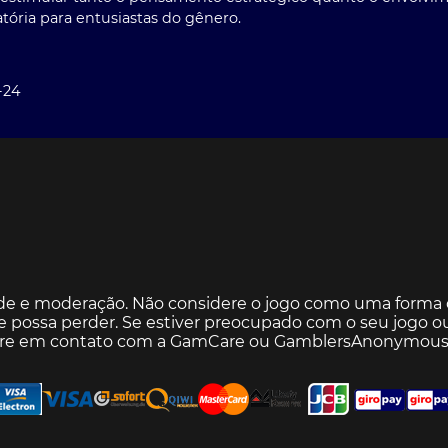
tória para entusiastas do gênero.
-24
de e moderação. Não considere o jogo como uma forma d
 possa perder. Se estiver preocupado com o seu jogo ou 
tre em contato com a
GamCare
ou
GamblersAnonymou