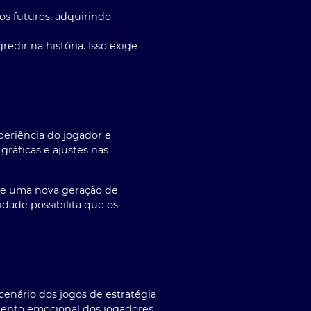
s futuros, adquirindo
edir na história. Isso exige
eriência do jogador e
ráficas e ajustes nas
ue uma nova geração de
dade possibilita que os
cenário dos jogos de estratégia
mento emocional dos jogadores