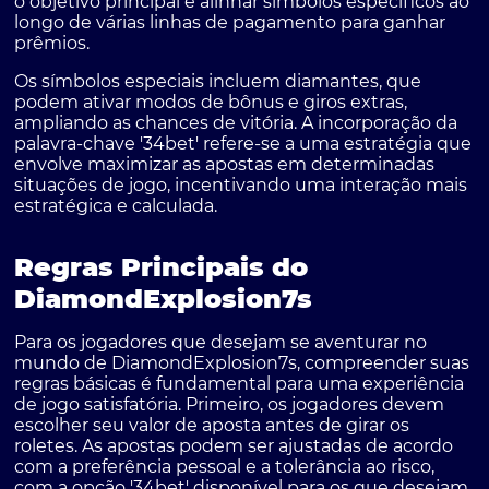
o objetivo principal é alinhar símbolos específicos ao
longo de várias linhas de pagamento para ganhar
prêmios.
Os símbolos especiais incluem diamantes, que
podem ativar modos de bônus e giros extras,
ampliando as chances de vitória. A incorporação da
palavra-chave '34bet' refere-se a uma estratégia que
envolve maximizar as apostas em determinadas
situações de jogo, incentivando uma interação mais
estratégica e calculada.
Regras Principais do
DiamondExplosion7s
Para os jogadores que desejam se aventurar no
mundo de DiamondExplosion7s, compreender suas
regras básicas é fundamental para uma experiência
de jogo satisfatória. Primeiro, os jogadores devem
escolher seu valor de aposta antes de girar os
roletes. As apostas podem ser ajustadas de acordo
com a preferência pessoal e a tolerância ao risco,
com a opção '34bet' disponível para os que desejam