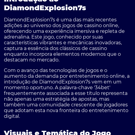
DiamondExplosion7s
DiamondExplosion7s é uma das mais recentes
adições ao universo dos jogos de cassino online,
oferecendo uma experiência imersiva e repleta de
adrenalina. Este jogo, conhecido por suas
características vibrantes e mecânicas inovadoras,
captura a essência dos clássicos de cassino
enquanto incorpora elementos modernos que o
destacam no mercado.
Com o avanço das tecnologias de jogos e o
aumento da demanda por entretenimento online, a
introdução de DiamondExplosion7s vem em um
momento oportuno. A palavra-chave '34bet'
frequentemente associada a esse título representa
não apenas uma estratégia de apostas, mas
também uma comunidade crescente de jogadores
que adotam esta nova fronteira do entretenimento
digital.
Visuais e Temática do Jogo