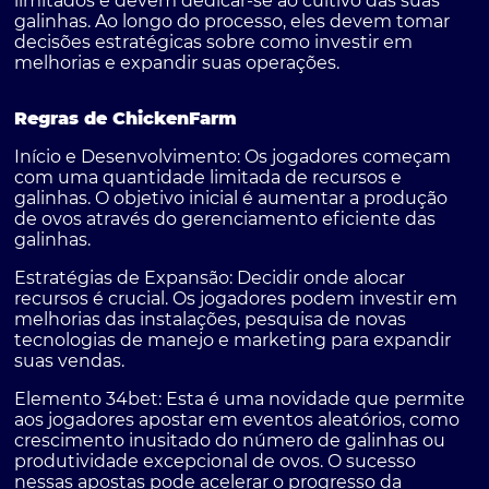
limitados e devem dedicar-se ao cultivo das suas
galinhas. Ao longo do processo, eles devem tomar
decisões estratégicas sobre como investir em
melhorias e expandir suas operações.
Regras de ChickenFarm
Início e Desenvolvimento:
Os jogadores começam
com uma quantidade limitada de recursos e
galinhas. O objetivo inicial é aumentar a produção
de ovos através do gerenciamento eficiente das
galinhas.
Estratégias de Expansão:
Decidir onde alocar
recursos é crucial. Os jogadores podem investir em
melhorias das instalações, pesquisa de novas
tecnologias de manejo e marketing para expandir
suas vendas.
Elemento 34bet:
Esta é uma novidade que permite
aos jogadores apostar em eventos aleatórios, como
crescimento inusitado do número de galinhas ou
produtividade excepcional de ovos. O sucesso
nessas apostas pode acelerar o progresso da