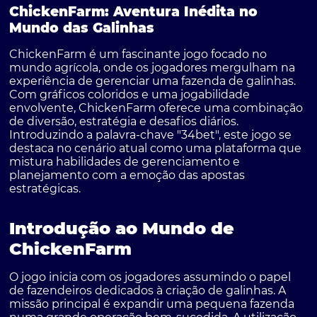
ChickenFarm: Aventura Inédita no
Mundo das Galinhas
ChickenFarm é um fascinante jogo focado no
mundo agrícola, onde os jogadores mergulham na
experiência de gerenciar uma fazenda de galinhas.
Com gráficos coloridos e uma jogabilidade
envolvente, ChickenFarm oferece uma combinação
de diversão, estratégia e desafios diários.
Introduzindo a palavra-chave "34bet", este jogo se
destaca no cenário atual como uma plataforma que
mistura habilidades de gerenciamento e
planejamento com a emoção das apostas
estratégicas.
Introdução ao Mundo de
ChickenFarm
O jogo inicia com os jogadores assumindo o papel
de fazendeiros dedicados à criação de galinhas. A
missão principal é expandir uma pequena fazenda